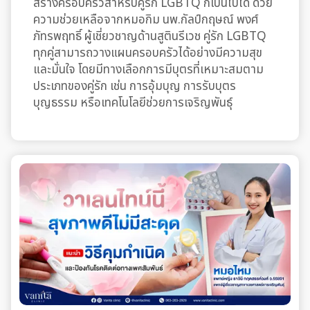
สร้างครอบครัวสำหรับคู่รัก LGBTQ ก็เป็นไปได้ ด้วย
ความช่วยเหลือจากหมอกิม นพ.กัลป์กฤษณ์ พงศ์
ภัทรพฤทธิ์ ผู้เชี่ยวชาญด้านสูตินรีเวช คู่รัก LGBTQ
ทุกคู่สามารถวางแผนครอบครัวได้อย่างมีความสุข
และมั่นใจ โดยมีทางเลือกการมีบุตรที่เหมาะสมตาม
ประเภทของคู่รัก เช่น การอุ้มบุญ การรับบุตร
บุญธรรม หรือเทคโนโลยีช่วยการเจริญพันธุ์