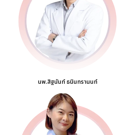
นพ.สิฐนันท์ ธนินทรานนท์