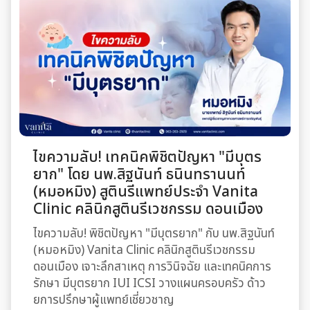
ไขความลับ! เทคนิคพิชิตปัญหา "มีบุตร
ยาก" โดย นพ.สิฐนันท์ ธนินทรานนท์
(หมอหมิง) สูตินรีแพทย์ประจำ Vanita
Clinic คลินิกสูตินรีเวชกรรม ดอนเมือง
ไขความลับ! พิชิตปัญหา "มีบุตรยาก" กับ นพ.สิฐนันท์
(หมอหมิง) Vanita Clinic คลินิกสูตินรีเวชกรรม
ดอนเมือง เจาะลึกสาเหตุ การวินิจฉัย และเทคนิคการ
รักษา มีบุตรยาก IUI ICSI วางแผนครอบครัว ด้าว
ยการปรึกษาผู้แพทย์เชี่ยวชาญ