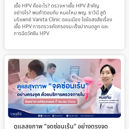
เชื้อ HPV คืออะไร? ตรวจหาเชื้อ HPV สำคัญ
อย่างไร? พบคำตอบกับ หมอไหม พญ. ธาวินี สูติ
นรีแพทย์ Vanita Clinic ดอนเมือง ไขข้อสงสัยเรื่อง
เชื้อ HPV การตรวจคัดกรองมะเร็งปากมดลูก และ
การฉีดวัคซีน HPV
ดูแลสุขภาพ "จุดซ่อนเร้น" อย่างตรงจุด