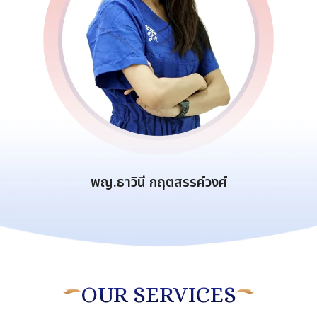
พญ.ธาวินี กฤตสรรค์วงศ์
OUR SERVICES