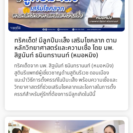
ทริคเด็ด! มีลูกปีมะเส็ง เสริมโชคลาภ ตาม
หลักวิทยาศาสตร์และความเชื่อ โดย นพ.
สิฐนันท์ ธนินทรานนท์ (หมอหมิง)
ทริคเด็ดจาก นพ. สิฐนันท์ ธนินทรานนท์ (หมอหมิง)
สูตินรีแพทย์ผู้เชี่ยวชาญด้านสูตินรีเวช ดอนเมือง
แนะนำวิธีการตั้งครรภ์ในปีมะเส็ง พร้อมความเชื่อและ
วิทยาศาสตร์ที่ช่วยเสริมโชคลาภและโอกาสในการตั้ง
ครรภ์สำหรับคู่รักที่ต้องการมีลูกเกิดในปีนี้